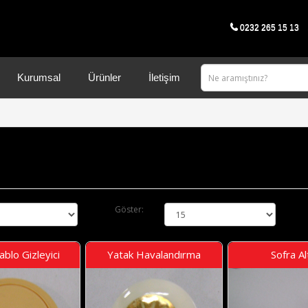
0232 265 15 13
Kurumsal
Ürünler
İletişim
Göster:
blo Gizleyici
Yatak Havalandırma
Sofra Alt