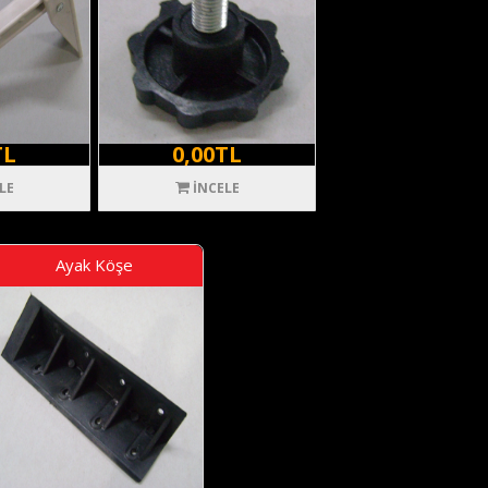
TL
0,00TL
LE
İNCELE
Ayak Köşe