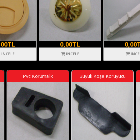
,00TL
0,00TL
0,00
İNCELE
İNCELE
İNCE
Pvc Korumalık
Büyük Köşe Koruyucu