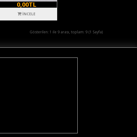
0,00TL
İNCELE
Gösterilen: 1 ile 9 arası, toplam: 9 (1 Sayfa)