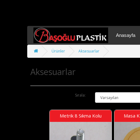
Anasayfa
Ürünler
Aksesuarlar
Aksesuarlar
Sırala:
Metrik 8 Sıkma Kolu
Masa Ka