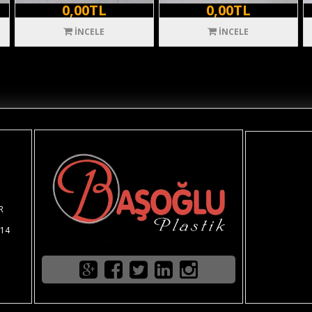
0,00TL
0,00TL
İNCELE
İNCELE
R
 14