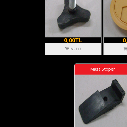
0,00TL
0
İNCELE
Masa Stoper