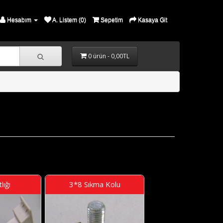
Hesabım
A. Listem (0)
Sepetim
Kasaya Git
0 ürün - 0,00TL
lığı
3*8 Sıkma Kolu