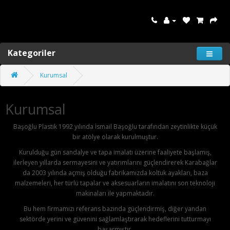
Kategoriler
Kurumsal
Kurumsal
Başoğlu Plastik 1992 yılında İsmail Başoğlu tarafından zeytinlikte küçük
bir atölye olarak kurulmuştur.
Kurulduğu gün sandalye ve tapa imalatı üzerine faaliyete başlamış,
ilerleyen yıllarda sermayesini ve yatırımlarını güçlendirerek Karabağlar
da 2003 yılında açmış olduğu fabrikamızda koltuk ayakları, baza
malzemeleri, her türlü tapalar ve aksesuarların imalatını son teknoloji
makinaları ile yapmaktadır.
Bu hem firmamızı referans bazında güçlendirmiş, diğer yandan
sektörde yerini ve güvenini sağlamlaştırarak hedeflerini tutturmayı
başarmıştır.