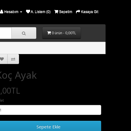
Hesabım
A. Listem (0)
Sepetim
Kasaya Git
0 ürün - 0,00TL
Koç Ayak
,00TL
et
Sepete Ekle